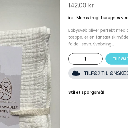
142,00 kr
inkl. Moms
fragt
beregnes ved
Babysvøb bliver perfekt med 
tæppe, er en fantastisk måd
falde i søvn. Svøbning...
TILFØJ 
TILFØJ TIL ØNSK
Stil et spørgsmål