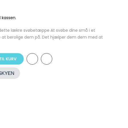
 kassen.
dette lækre svøbetæppe At svøbe dine små i et
e at berolige dem på. Det hjælper dem dem med at
TIL KURV
ESKYEN