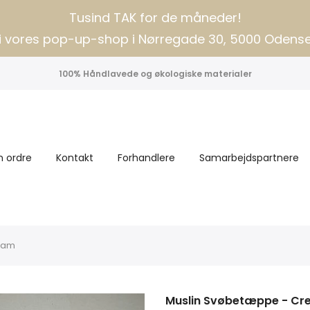
Tusind TAK for de måneder!
i vores pop-up-shop i Nørregade 30, 5000 Odens
100% Håndlavede og økologiske materialer
n ordre
Kontakt
Forhandlere
Samarbejdspartnere
eam
Muslin Svøbetæppe - C