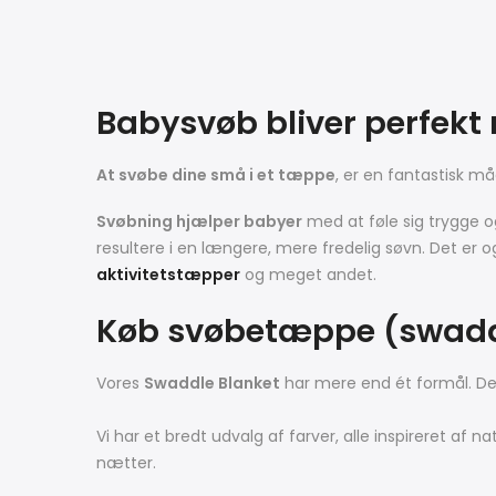
Babysvøb bliver perfek
At svøbe dine små i et tæppe
, er en fantastisk m
Svøbning hjælper babyer
med at føle sig trygge 
resultere i en længere, mere fredelig søvn.
Det er o
aktivitetstæpper
og meget andet.
Køb svøbetæppe (swaddl
Vores
Swaddle Blanket
har mere end ét formål. D
Vi har et bredt udvalg af farver, alle inspireret af n
nætter.