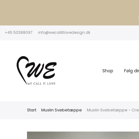
+45 50388097
info@wecallitlovedesign.dk
Shop
Følg di
Start
Muslin Svøbetæppe
Muslin Svøbetæppe - Cr