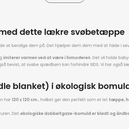
t med dette lækre svøbetæppe
åde at berolige dem på.
Det hjælper dem dem med at falde i sø
og
imiterer varmen ved at være i livmoderen
. Det vil holde baby
gså bevist, at svøbe spædbørn kan forhindre SIDS
. Vi har også l
e blanket) i økologisk bomul
en har
120 x 120 cm.
, hvilket gør den perfekt som et let
tæppe, h
aturen. Det
økologiske dobbeltgaze-bomuld er blødt og åndb