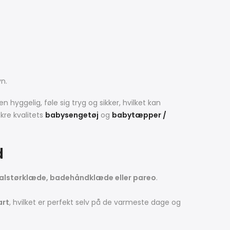
vn
.
en hyggelig, føle sig tryg og sikker, hvilket kan
ækre kvalitets
babysengetøj
og
babytæpper /
d
alstørklæde, badehåndklæde eller pareo
.
art
, hvilket er perfekt selv på de varmeste dage og