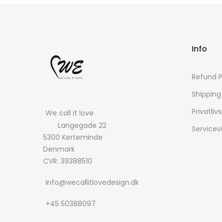
Info
Refund P
Shipping
Privatlivs
We call it love
Langegade 22
Servicev
5300 Kerteminde
Denmark
CVR: 39388510
info@wecallitlovedesign.dk
+45 50388097