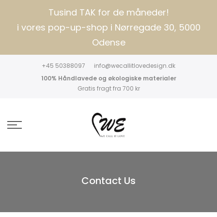
Tusind TAK for de måneder!
i vores pop-up-shop i Nørregade 30, 5000
Odense
+45 50388097
info@wecallitlovedesign.dk
100% Håndlavede og økologiske materialer
Gratis fragt fra 700 kr
Contact Us