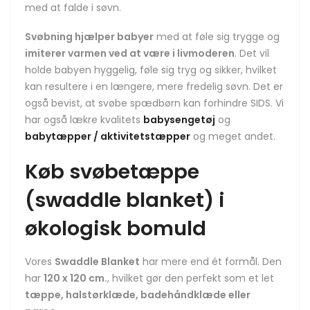
med at falde i søvn
.
Svøbning hjælper babyer
med at føle sig trygge og
imiterer varmen ved at være i livmoderen
. Det vil
holde babyen hyggelig, føle sig tryg og sikker, hvilket
kan resultere i en længere, mere fredelig søvn.
Det er
også bevist, at svøbe spædbørn kan forhindre SIDS
. Vi
har også lækre kvalitets
babysengetøj
og
babytæpper / aktivitetstæpper
og meget andet.
Køb svøbetæppe
(swaddle blanket) i
økologisk bomuld
Vores
Swaddle Blanket
har mere end ét formål. Den
har
120 x 120 cm.
, hvilket gør den perfekt som et let
tæppe, halstørklæde, badehåndklæde eller