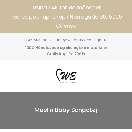
Tusind TAK for de måneder!
i vores pop-up-shop i Nørregade 30, 5000
Odense
+45 50388097
info@wecallitlovedesign.dk
100% Håndlavede og økologiske materialer
Gratis fragt fra 700 kr
Muslin Baby Sengetøj