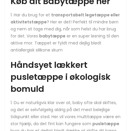
Køb dit
Babytæppe her
Har du brug for et
transportabelt legetæppe eller
aktivitetstæppe
? Her er det! Perfekt til mindre børn
og nem at tage med dig, når som helst du har brug
for det. Vores
babytæppe
er en super løsning til den
aktive mor. Tæppet er fyldt med dejlig blødt
antiallergisk silikone skum
Håndsyet lækkert
pusletæppe i økologisk
bomuld
Du er naturligvis klar over at, baby ofte skal skiftes,
og det er selvfølgelig aldrig på det mest belejlige
tidspunkt eller sted. Her vil vores multitæppe være en
stor hjælp, da det fint kan fungere som
pusletæppe
hvor du har et dejligt blødt dække at skifte dit barns