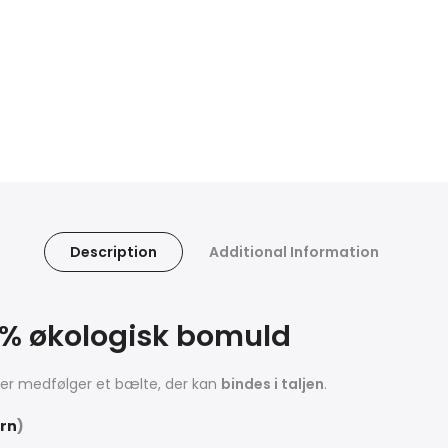
Description
Additional Information
00% økologisk bomuld
Der medfølger et bælte, der kan
bindes i taljen
.
ørn
)