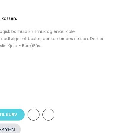
 kassen.
ologisk bomuld En smuk og enkel kjole
medfølger et bælte, der kan bindes i taljen. Den er
in Kjole - Børn)Fås...
TIL KURV
ESKYEN