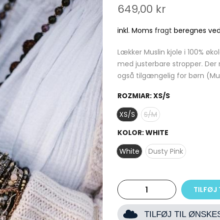
649,00 kr
inkl. Moms
fragt
beregnes ved
Lækker Muslin kjole i 100% øk
med justerbare stropper. Der 
også tilgængelig for børn (Musl
ROZMIAR:
XS/S
XS/S
S/M
KOLOR:
WHITE
White
Dusty Pink
TILFØJ 
TILFØJ TIL ØNSK