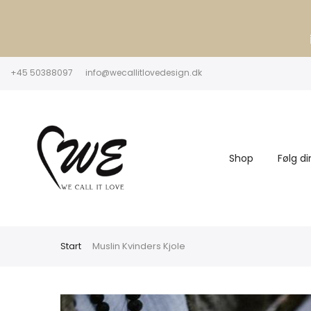
+45 50388097
info@wecallitlovedesign.dk
Shop
Følg di
Start
Muslin Kvinders Kjole