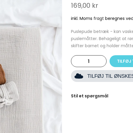
169,00 kr
inkl. Moms
fragt
beregnes ved
Puslepude betræk - kan vaske
puslemåtter. Behageligt at rø
skifter barnet og holder måtten
TILFØJ 
TILFØJ TIL ØNSK
Stil et spørgsmål