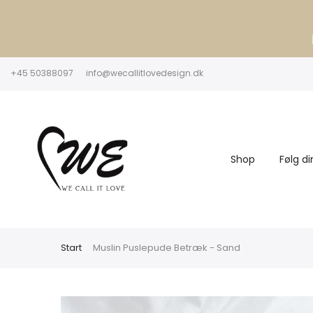
+45 50388097
info@wecallitlovedesign.dk
Shop
Følg di
Start
Muslin Puslepude Betræk - Sand